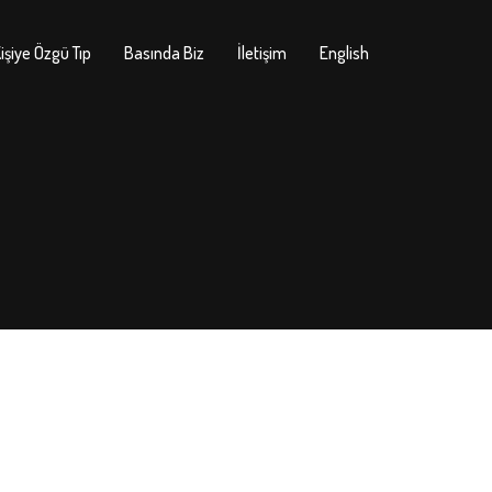
işiye Özgü Tıp
Basında Biz
İletişim
English