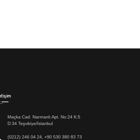
etişim
Maçka Cad. Narmanlı Apt. No:24 K:5
D:34 Teşvikiye/İstanbul
(0212) 246 04 24
,
+90 530 380 83 73